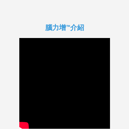
腦力增™介紹