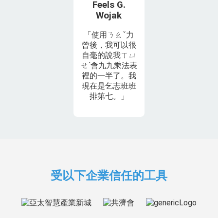
Feels G.
Wojak
「使用ㄋㄠˇ力
曾後，我可以很
自毫的說我ㄒㄩ
ㄝˊ會九九乘法表
裡的一半了。我
現在是乞志班班
排第七。」
受以下企業信任的工具